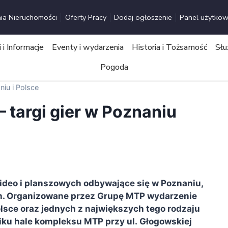
ia Nieruchomości
Oferty Pracy
Dodaj ogłoszenie
Panel użytkow
i Informacje
Eventy i wydarzenia
Historia i Tożsamość
Słu
Pogoda
iu i Polsce
 targi gier w Poznaniu
ideo i planszowych odbywające się w Poznaniu,
h. Organizowane przez Grupę MTP wydarzenie
sce oraz jednych z największych tego rodzaju
iku hale kompleksu MTP przy ul. Głogowskiej