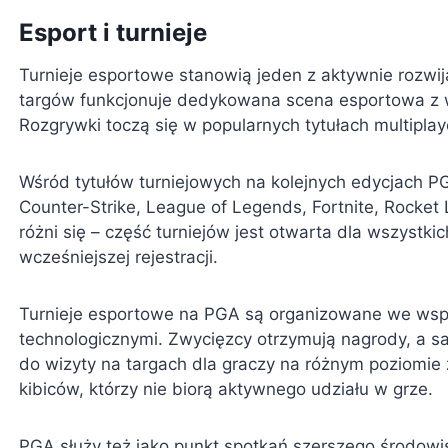
Esport i turnieje
Turnieje esportowe stanowią jeden z aktywnie rozw
targów funkcjonuje dedykowana scena esportowa z 
Rozgrywki toczą się w popularnych tytułach multiplay
Wśród tytułów turniejowych na kolejnych edycjach PGA 
Counter-Strike, League of Legends, Fortnite, Rocket
różni się – część turniejów jest otwarta dla wszystki
wcześniejszej rejestracji.
Turnieje esportowe na PGA są organizowane we wspó
technologicznymi. Zwycięzcy otrzymują nagrody, a s
do wizyty na targach dla graczy na różnym poziomi
kibiców, którzy nie biorą aktywnego udziału w grze.
PGA służy też jako punkt spotkań szerszego środowi