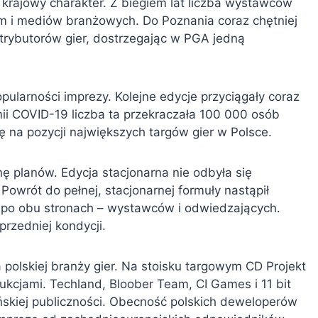
krajowy charakter. Z biegiem lat liczba wystawców
rm i mediów branżowych. Do Poznania coraz chętniej
trybutorów gier, dostrzegając w PGA jedną
ularności imprezy. Kolejne edycje przyciągały coraz
i COVID-19 liczba ta przekraczała 100 000 osób
ię na pozycji największych targów gier w Polsce.
 planów. Edycja stacjonarna nie odbyła się
owrót do pełnej, stacjonarnej formuły nastąpił
m po obu stronach – wystawców i odwiedzających.
przedniej kondycji.
polskiej branży gier. Na stoisku targowym CD Projekt
kcjami. Techland, Bloober Team, CI Games i 11 bit
ńskiej publiczności. Obecność polskich deweloperów