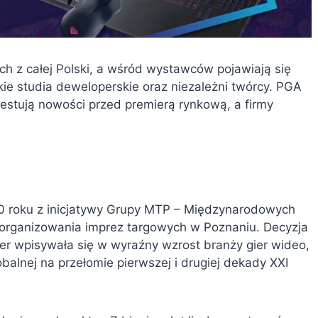
ych z całej Polski, a wśród wystawców pojawiają się
skie studia deweloperskie oraz niezależni twórcy. PGA
estują nowości przed premierą rynkową, a firmy
0 roku z inicjatywy Grupy MTP – Międzynarodowych
ją organizowania imprez targowych w Poznaniu. Decyzja
r wpisywała się w wyraźny wzrost branży gier wideo,
obalnej na przełomie pierwszej i drugiej dekady XXI