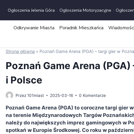
Przejdź
Ogłoszenia Jelenia Góra
Ogłoszenia Motoryzacyjne
Ogłoszen
do
treści
Odkrywanie Miasta
Poradnik Mieszkańca
Wiadomości 
Strona główna
»
Poznań Game Arena (PGA) – targi gier w Poznan
Poznań Game Arena (PGA) –
i Polsce
Przez
101miast
2025-03-16
0 Komentarze
Poznań Game Arena (PGA) to coroczne targi gier w
na terenie Międzynarodowych Targów Poznańskic
należy do największych imprez gamingowych w Pol
spotkań w Europie Środkowej. Co roku w październ