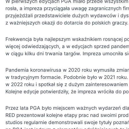
W pierwszych edycjach PGA miało przede wszystkim 
rosła, a impreza przyciągała uwagę zagranicznych fi
przyjeżdżali przedstawiciele dużych wydawców i dys
z ważniejszych okazji do dotarcia do polskich graczy.
Frekwencja była najlepszym wskaźnikiem rosnącej pop
więcej odwiedzających, a w edycjach sprzed pandemi
w ciągu kilku dni trwania targów. Impreza umocniła s
Pandemia koronawirusa w 2020 roku wymusiła zmianę
w tradycyjnym formacie. Podobnie było w 2021 roku. P
w 2022 roku i spotkał się z dużym zainteresowanie
Kolejne edycje potwierdziły, że impreza wróciła do po
Przez lata PGA było miejscem ważnych wydarzeń dla 
RED prezentował kolejne etapy prac nad swoimi produ
studios regularnie demonstrowali swoje tytuły pozna