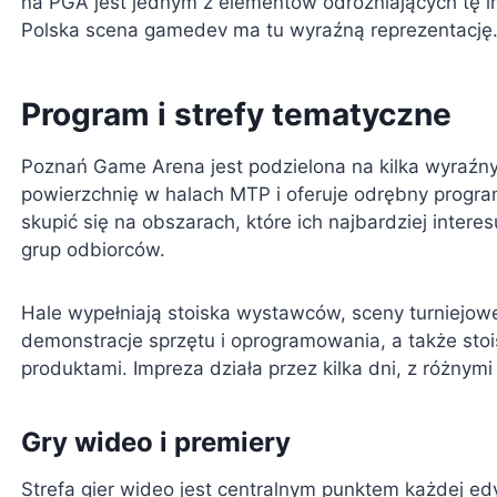
na PGA jest jednym z elementów odróżniających tę 
Polska scena gamedev ma tu wyraźną reprezentację
Program i strefy tematyczne
Poznań Game Arena jest podzielona na kilka wyraźny
powierzchnię w halach MTP i oferuje odrębny progra
skupić się na obszarach, które ich najbardziej inter
grup odbiorców.
Hale wypełniają stoiska wystawców, sceny turniejowe
demonstracje sprzętu i oprogramowania, a także stoi
produktami. Impreza działa przez kilka dni, z różny
Gry wideo i premiery
Strefa gier wideo jest centralnym punktem każdej edy