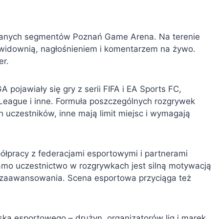
ijanych segmentów Poznań Game Arena. Na terenie
widownią, nagłośnieniem i komentarzem na żywo.
er.
pojawiały się gry z serii FIFA i EA Sports FC,
 League i inne. Formuła poszczególnych rozgrywek
ch uczestników, inne mają limit miejsc i wymagają
łpracy z federacjami esportowymi i partnerami
amo uczestnictwo w rozgrywkach jest silną motywacją
e zaawansowania. Scena esportowa przyciąga też
ska esportowego – drużyn, organizatorów lig i marek