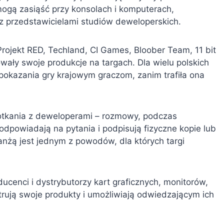
 mogą zasiąść przy konsolach i komputerach,
z przedstawicielami studiów deweloperskich.
rojekt RED, Techland, CI Games, Bloober Team, 11 bit
owały swoje produkcje na targach. Dla wielu polskich
pokazania gry krajowym graczom, zanim trafiła ona
otkania z deweloperami – rozmowy, podczas
 odpowiadają na pytania i podpisują fizyczne kopie lub
anżą jest jednym z powodów, dla których targi
ucenci i dystrybutorzy kart graficznych, monitorów,
rują swoje produkty i umożliwiają odwiedzającym ich