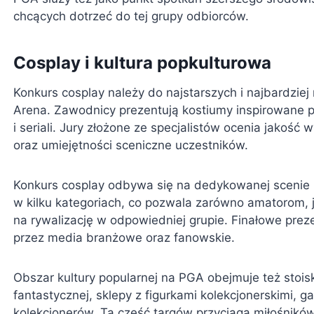
chcących dotrzeć do tej grupy odbiorców.
Cosplay i kultura popkulturowa
Konkurs cosplay należy do najstarszych i najbardz
Arena. Zawodnicy prezentują kostiumy inspirowane p
i seriali. Jury złożone ze specjalistów ocenia jako
oraz umiejętności sceniczne uczestników.
Konkurs cosplay odbywa się na dedykowanej scenie 
w kilku kategoriach, co pozwala zarówno amatorom
na rywalizację w odpowiedniej grupie. Finałowe prez
przez media branżowe oraz fanowskie.
Obszar kultury popularnej na PGA obejmuje też stoi
fantastycznej, sklepy z figurkami kolekcjonerskimi, g
kolekcjonerów. Ta część targów przyciąga miłośnikó