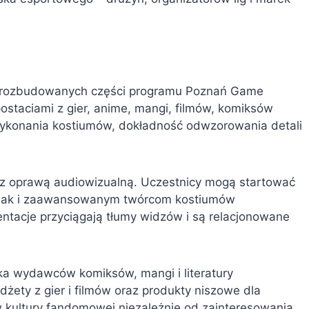
iej rozbudowanych części programu Poznań Game
ostaciami z gier, anime, mangi, filmów, komiksów
ść wykonania kostiumów, dokładność odwzorowania detali
z oprawą audiowizualną. Uczestnicy mogą startować
, jak i zaawansowanym twórcom kostiumów
entacje przyciągają tłumy widzów i są relacjonowane
ska wydawców komiksów, mangi i literatury
adżety z gier i filmów oraz produkty niszowe dla
w kultury fandomowej niezależnie od zainteresowania