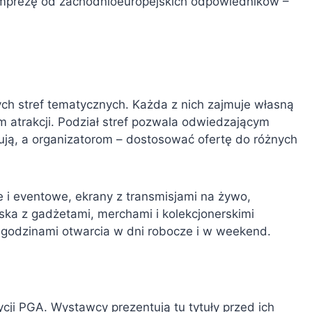
imprezę od zachodnioeuropejskich odpowiedników –
.
ch stref tematycznych. Każda z nich zajmuje własną
m atrakcji. Podział stref pozwala odwiedzającym
esują, a organizatorom – dostosować ofertę do różnych
 i eventowe, ekrany z transmisjami na żywo,
ska z gadżetami, merchami i kolekcjonerskimi
mi godzinami otwarcia w dni robocze i w weekend.
cji PGA. Wystawcy prezentują tu tytuły przed ich