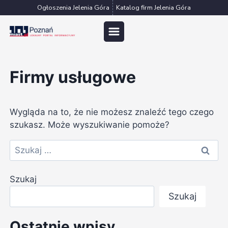
Przejdź
Ogłoszenia Jelenia Góra
Katalog firm Jelenia Góra
do
treści
Firmy usługowe
Wygląda na to, że nie możesz znaleźć tego czego
szukasz. Może wyszukiwanie pomoże?
Szukaj:
Szukaj
Szukaj
Ostatnie wpisy